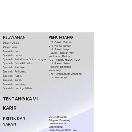
PELAYANAN
PENUNJANG
Dokter Umum.
Unit Gawat Darurat
Unit Kamar Bedah
Dokter Gigi.
Unit Rawat Inap
Spesialis Paru
.
Ruang Rawatan VIP
Spesialis Bedah.
Kebidanan Perina
Spesialis Kebidanan & Kandungan.
ICU , PICU, NICU, HCU
Spesialis Penyakit Dalam.
Unit Rawat Jalan
Spesialis Anestesi.
Poliklinik Spesialis
Klinik Gigi
Spesialis Psikiyatri.
Unit Pemulasaran Jenazah
Spesialis Anak.
Unit Fisioterapi
Spesialis Saraf.
Spesialis Radiologi
Spesialis Patologi Klinik
TENTANG KAMI
KARIR
KRITIK DAN
Medical Check Up
Pelayanan Penunjang
SARAN
Unit laboratorium
Unit Radiologi
USG 4 Dimensi (Real Time)