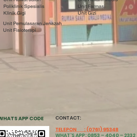
Poliklinik Spesialis
Unit Farmasi
Klinik Gigi
Unit Gizi
Unit Pemulasaran Jenazah
Unit Fisioterapi
CONTACT
:
WHATS APP CODE
TELEPON : (0761) 95348
WHAT'S APP: 0853 – 4040 – 2332