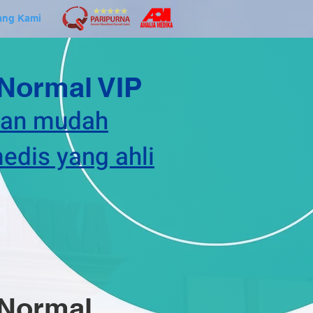
ang Kami
 Normal VIP
dan mudah
dis yang ahli
 Normal