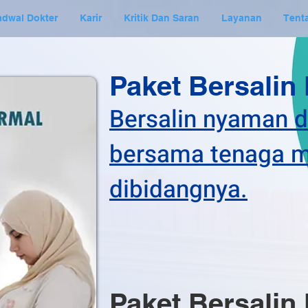
adwal Dokter
Karir
Kritik Dan Saran
Layanan
Tent
Paket Bersalin
Bersalin nyaman 
bersama tenaga me
dibidangnya.
Paket Bersalin