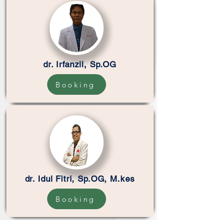
dr. Irfanzil, Sp.OG
Booking
dr. Idul Fitri, Sp.OG, M.kes
Booking