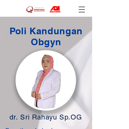
Poli Kandungan
Obgyn
dr. Sri Rahayu Sp.OG