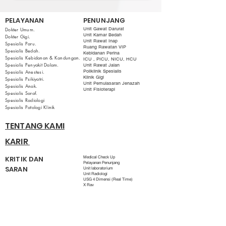
PELAYANAN
PENUNJANG
Dokter Umum.
Unit Gawat Darurat
Unit Kamar Bedah
Dokter Gigi.
Unit Rawat Inap
Spesialis Paru
.
Ruang Rawatan VIP
Spesialis Bedah.
Kebidanan Perina
Spesialis Kebidanan & Kandungan.
ICU , PICU, NICU, HCU
Spesialis Penyakit Dalam.
Unit Rawat Jalan
Spesialis Anestesi.
Poliklinik Spesialis
Klinik Gigi
Spesialis Psikiyatri.
Unit Pemulasaran Jenazah
Spesialis Anak.
Unit Fisioterapi
Spesialis Saraf.
Spesialis Radiologi
Spesialis Patologi Klinik
TENTANG KAMI
KARIR
KRITIK DAN
Medical Check Up
Pelayanan Penunjang
SARAN
Unit laboratorium
Unit Radiologi
USG 4 Dimensi (Real Time)
X Ray
Unit Rekam Medis
Unit Farmasi
Unit Gizi
WHATS APP CODE